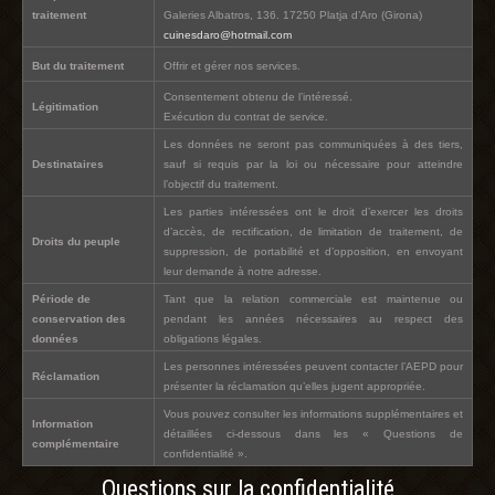
traitement
Galeries Albatros, 136. 17250 Platja d’Aro (Girona)
cuinesdaro@hotmail.com
But du traitement
Offrir et gérer nos services.
Consentement obtenu de l’intéressé.
Légitimation
Exécution du contrat de service.
Les données ne seront pas communiquées à des tiers,
Destinataires
sauf si requis par la loi ou nécessaire pour atteindre
l’objectif du traitement.
Les parties intéressées ont le droit d’exercer les droits
d’accès, de rectification, de limitation de traitement, de
Droits du peuple
suppression, de portabilité et d’opposition, en envoyant
leur demande à notre adresse.
Période de
Tant que la relation commerciale est maintenue ou
conservation des
pendant les années nécessaires au respect des
données
obligations légales.
Les personnes intéressées peuvent contacter l’AEPD pour
Réclamation
présenter la réclamation qu’elles jugent appropriée.
Vous pouvez consulter les informations supplémentaires et
Information
détaillées ci-dessous dans les « Questions de
complémentaire
confidentialité ».
Questions sur la confidentialité